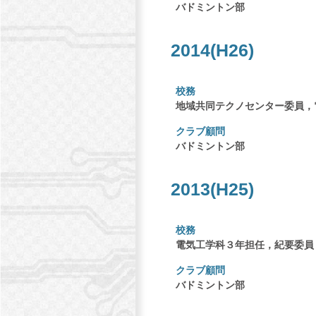
バドミントン部
2014(H26)
校務
地域共同テクノセンター委員，
クラブ顧問
バドミントン部
2013(H25)
校務
電気工学科３年担任，紀要委員
クラブ顧問
バドミントン部