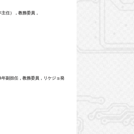
年主任），教務委員，
4年副担任，教務委員，リケジョ発