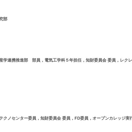
究部
産学連携推進部 部員，電気工学科５年担任，知財委員会 委員，レク
テクノセンター委員，知財委員会 委員，FD委員，オープンカレッジ実