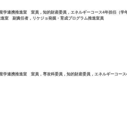
産学連携推進室 室員，知的財産委員，エネルギーコース4年担任（学
野）推進室 副責任者，リケジョ発掘・育成プログラム推進室員
産学連携推進室 室員，専攻科委員，知的財産委員，エネルギーコース